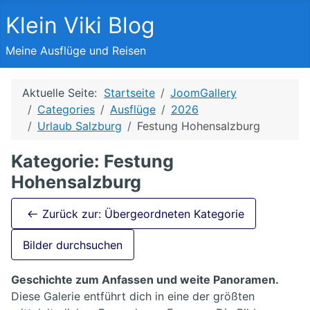
Klein Viki Blog
Meine Ausflüge und Reisen
Aktuelle Seite:
Startseite
JoomGallery
Categories
Ausflüge
2026
Urlaub Salzburg
Festung Hohensalzburg
Kategorie: Festung
Hohensalzburg
Zurück zur: Übergeordneten Kategorie
Bilder durchsuchen
Geschichte zum Anfassen und weite Panoramen.
Diese Galerie entführt dich in eine der größten