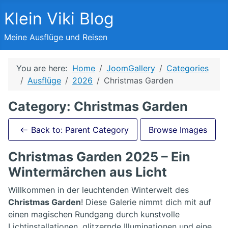
Klein Viki Blog
Meine Ausflüge und Reisen
You are here:
Home
JoomGallery
Categories
Ausflüge
2026
Christmas Garden
Category: Christmas Garden
Back to: Parent Category
Browse Images
Christmas Garden 2025 – Ein
Wintermärchen aus Licht
Willkommen in der leuchtenden Winterwelt des
Christmas Garden
! Diese Galerie nimmt dich mit auf
einen magischen Rundgang durch kunstvolle
Lichtinstallationen, glitzernde Illuminationen und eine