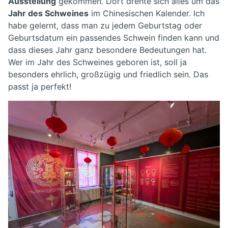
Ausstellung
gekommen. Dort drehte sich alles um das
Jahr des Schweines
im Chinesischen Kalender. Ich
habe gelernt, dass man zu jedem Geburtstag oder
Geburtsdatum ein passendes Schwein finden kann und
dass dieses Jahr ganz besondere Bedeutungen hat.
Wer im Jahr des Schweines geboren ist, soll ja
besonders ehrlich, großzügig und friedlich sein. Das
passt ja perfekt!