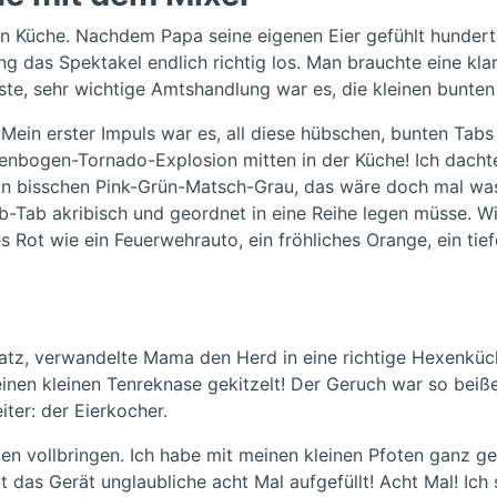
n Küche. Nachdem Papa seine eigenen Eier gefühlt hundert
 das Spektakel endlich richtig los. Man brauchte eine klar
rste, sehr wichtige Amtshandlung war es, die kleinen bunten
 Mein erster Impuls war es, all diese hübschen, bunten Tab
egenbogen-Tornado-Explosion mitten in der Küche! Ich dacht
Ein bisschen Pink-Grün-Matsch-Grau, das wäre doch mal was
arb-Tab akribisch und geordnet in eine Reihe legen müsse. 
es Rot wie ein Feuerwehrauto, ein fröhliches Orange, ein t
atz, verwandelte Mama den Herd in eine richtige Hexenküc
 feinen kleinen Tenreknase gekitzelt! Der Geruch war so be
ter: der Eierkocher.
en vollbringen. Ich habe mit meinen kleinen Pfoten ganz ge
t das Gerät unglaubliche acht Mal aufgefüllt! Acht Mal! Ic