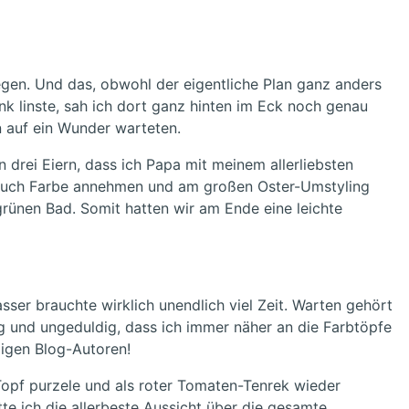
egen. Und das, obwohl der eigentliche Plan ganz anders
ank linste, sah ich dort ganz hinten im Eck noch genau
on auf ein Wunder warteten.
n drei Eiern, dass ich Papa mit meinem allerliebsten
ch auch Farbe annehmen und am großen Oster-Umstyling
grünen Bad. Somit hatten wir am Ende eine leichte
er brauchte wirklich unendlich viel Zeit. Warten gehört
g und ungeduldig, dass ich immer näher an die Farbtöpfe
ligen Blog-Autoren!
Topf purzele und als roter Tomaten-Tenrek wieder
e ich die allerbeste Aussicht über die gesamte